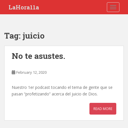
S
LaHora11a
TOGGLE
k
i
p
t
Tag:
juicio
o
m
a
No te asustes.
i
n
c
February 12, 2020
o
n
Nuestro 1er podcast tocando el tema de gente que se
t
pasan “profetizando” acerca del juicio de Dios.
e
n
t
READ MORE