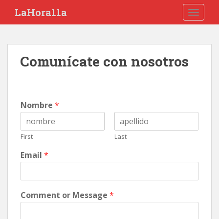
S
LaHora11a
TOGGLE
k
i
p
t
Comunícate con nosotros
o
m
a
i
Nombre
*
n
c
o
First
Last
n
t
Email
*
e
n
t
Comment or Message
*